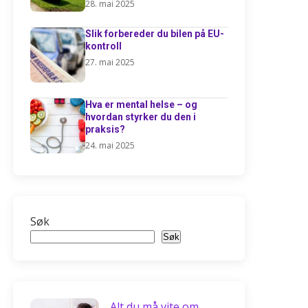
28. mai 2025
Slik forbereder du bilen på EU-
kontroll
27. mai 2025
Hva er mental helse – og
hvordan styrker du den i
praksis?
24. mai 2025
Søk
Søk
Alt du må vite om