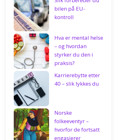
Slik forbereder du
bilen på EU-
kontroll
Hva er mental helse
– og hvordan
styrker du den i
praksis?
Karrierebytte etter
40 – slik lykkes du
Norske
folkeeventyr –
hvorfor de fortsatt
engasjerer