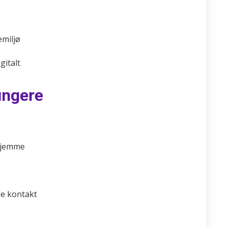
emiljø
gitalt
fungere
 hjemme
de kontakt