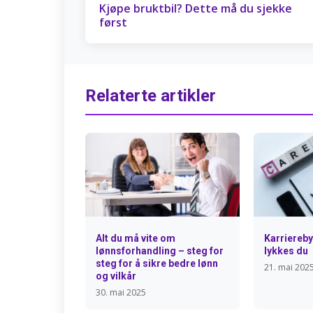
Kjøpe bruktbil? Dette må du sjekke
først
Relaterte artikler
Alt du må vite om
Karrierebyt
lønnsforhandling – steg for
lykkes du
steg for å sikre bedre lønn
21. mai 202
og vilkår
30. mai 2025