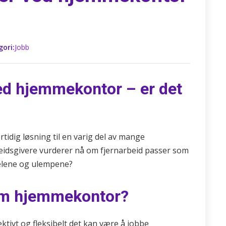
gori:
Jobb
ed hjemmekontor – er det
idig løsning til en varig del av mange
eidsgivere vurderer nå om fjernarbeid passer som
delene og ulempene?
 om hjemmekontor?
tivt og fleksibelt det kan være å jobbe