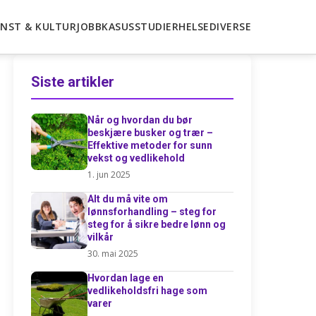
NST & KULTUR
JOBB
KASUSSTUDIER
HELSE
DIVERSE
Siste artikler
Når og hvordan du bør
beskjære busker og trær –
Effektive metoder for sunn
vekst og vedlikehold
1. jun 2025
Alt du må vite om
lønnsforhandling – steg for
steg for å sikre bedre lønn og
vilkår
30. mai 2025
Hvordan lage en
vedlikeholdsfri hage som
varer