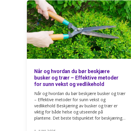
Når og hvordan du bør beskjære
busker og trær – Effektive metoder
for sunn vekst og vedlikehold
Når og hvordan du bør beskjære busker og trær
– Effektive metoder for sunn vekst og
vedlikehold Beskjæring av busker og trær er
viktig for både helse og utseende på
plantene. Det beste tidspunktet for beskjæring…