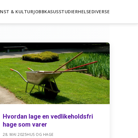
NST & KULTUR
JOBB
KASUSSTUDIER
HELSE
DIVERSE
Hvordan lage en vedlikeholdsfri
hage som varer
28. MAI 2025
HUS OG HAGE