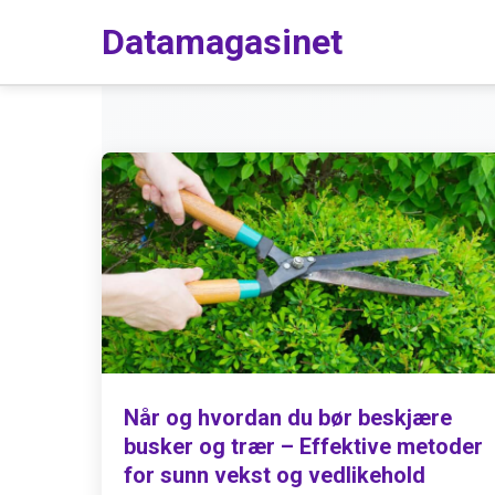
Datamagasinet
Når og hvordan du bør beskjære
busker og trær – Effektive metoder
for sunn vekst og vedlikehold