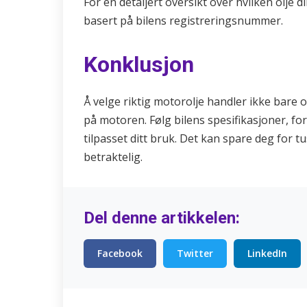
For en detaljert oversikt over hvilken olje 
basert på bilens registreringsnummer.
Konklusjon
Å velge riktig motorolje handler ikke bare o
på motoren. Følg bilens spesifikasjoner, fors
tilpasset ditt bruk. Det kan spare deg for 
betraktelig.
Del denne artikkelen:
Facebook
Twitter
LinkedIn