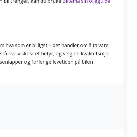
din bil trenger, kan du bruke
Biltema sin oljeguide
m hva som er billigst – det handler om å ta vare
tå hva viskositet betyr, og velg en kvalitetsolje
tusenlapper og forlenge levetiden på bilen