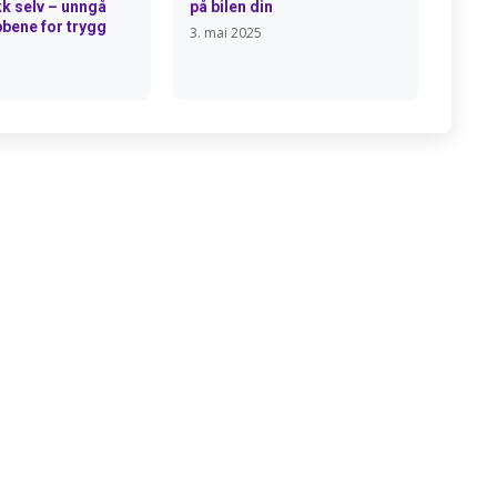
kk selv – unngå
på bilen din
bbene for trygg
3. mai 2025