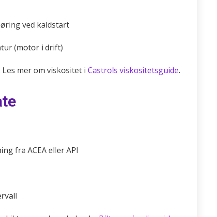
møring ved kaldstart
ur (motor i drift)
a. Les mer om viskositet i
Castrols viskositetsguide
.
åte
ng fra ACEA eller API
ervall