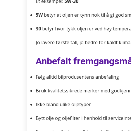
Et eksempel:
5W-30
5W
betyr at oljen er tynn nok til å gi god s
30
betyr hvor tykk oljen er ved høy temperat
Jo lavere første tall, jo bedre for kaldt klim
Anbefalt fremgangsm
Følg alltid bilprodusentens anbefaling
Bruk kvalitetssikrede merker med godkjenni
Ikke bland ulike oljetyper
Bytt olje og oljefilter i henhold til serviceint