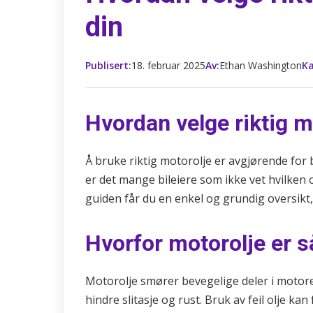
din
Publisert:
18. februar 2025
Av:
Ethan Washington
Ka
Hvordan velge riktig mo
Å bruke riktig motorolje er avgjørende for b
er det mange bileiere som ikke vet hvilken o
guiden får du en enkel og grundig oversikt, s
Hvorfor motorolje er så
Motorolje smører bevegelige deler i motoren
hindre slitasje og rust. Bruk av feil olje 