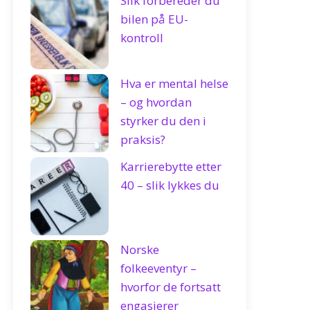
Slik forbereder du
bilen på EU-
kontroll
Hva er mental helse
– og hvordan
styrker du den i
praksis?
Karrierebytte etter
40 – slik lykkes du
Norske
folkeeventyr –
hvorfor de fortsatt
engasjerer