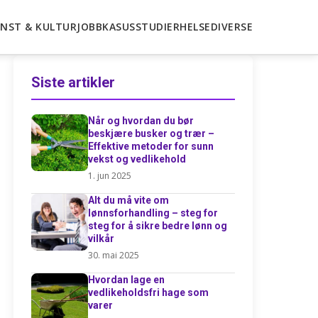
NST & KULTUR
JOBB
KASUSSTUDIER
HELSE
DIVERSE
Siste artikler
Når og hvordan du bør
beskjære busker og trær –
Effektive metoder for sunn
vekst og vedlikehold
1. jun 2025
Alt du må vite om
lønnsforhandling – steg for
steg for å sikre bedre lønn og
vilkår
30. mai 2025
Hvordan lage en
vedlikeholdsfri hage som
varer