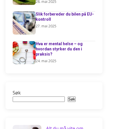
28. mai 2025
Slik forbereder du bilen på EU-
kontroll
27. mai 2025
Hva er mental helse – og
hvordan styrker du den i
praksis?
24. mai 2025
Søk
Søk
Alt du må vite om